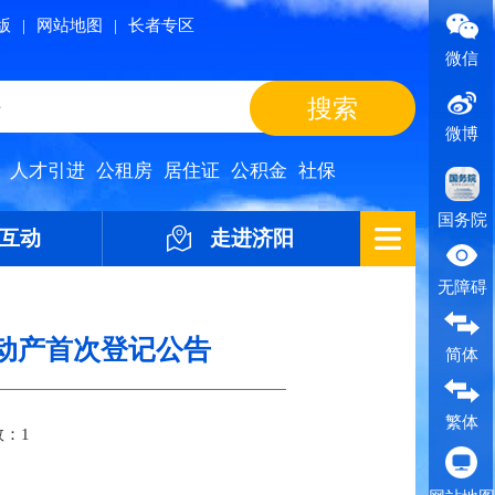
版
|
网站地图
|
长者专区
微信
微博
人才引进
公租房
居住证
公积金
社保
国务院
互动
走进济阳
无障碍
不动产首次登记公告
简体
繁体
数：
1