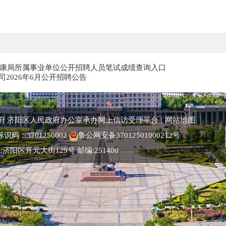
生健康局所属事业单位公开招聘人员笔试成绩查询入口
2026年6月公开招聘公告
府 济阳区人民政府办公室承办
网上信访受理平台
|
网站地图
识码：3701250002
鲁公网安备37012501000212号
 地址:济阳区开元大街129号 邮编:251400