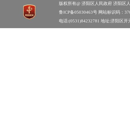
电话: 0531-84403003
版权所有@ 济阳区人民政府 济阳区
地址: 山东省济阳区仁风镇王圈村
鲁ICP备05030463号
网站标识码：3701
济南市济阳区曲堤镇中学
22
电话:(0531)84232781 地址:济阳区开
电话: 0531-84480034
地址: 山东省济阳区曲堤镇闻韶街
济南市济阳区曲堤镇中心小学
23
电话: 0531-84480897
地址: 曲堤镇新商业街西首
济南市济阳区曲堤镇姜集小学
24
电话: 0531-58681007
地址: 济阳区曲堤镇潘家村
济南市济阳区曲堤镇三教小学
25
电话: 13475910470
地址: 济阳区曲堤镇宗家村
济南市济阳区回河街道办事处店子小学
26
电话: 0531-84288757