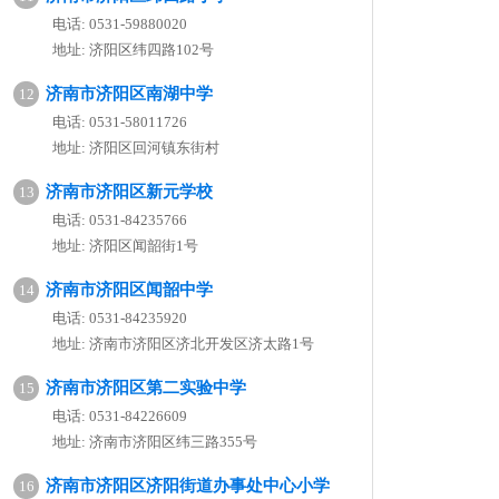
电话: 0531-59880020
地址: 济阳区纬四路102号
济南市济阳区南湖中学
12
电话: 0531-58011726
地址: 济阳区回河镇东街村
济南市济阳区新元学校
13
电话: 0531-84235766
地址: 济阳区闻韶街1号
济南市济阳区闻韶中学
14
电话: 0531-84235920
地址: 济南市济阳区济北开发区济太路1号
济南市济阳区第二实验中学
15
电话: 0531-84226609
地址: 济南市济阳区纬三路355号
济南市济阳区济阳街道办事处中心小学
16