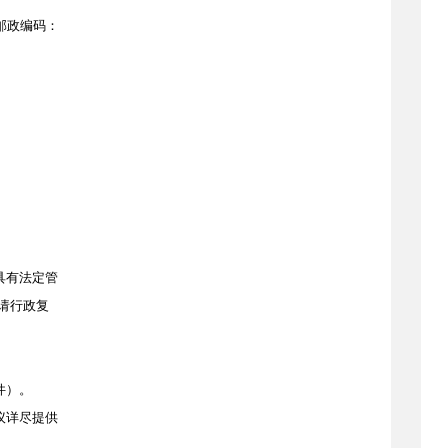
邮政编码：
具有法定管
请行政复
件）。
议详尽提供