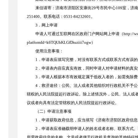
来信请寄：济南市济阳区安康街
29号
市民中心
109室
，
济
251400。联系电话：0531-
84232601
。
3．网上申请
申请人可通过互联网在区政府
门户网站网上申请（http://www.jiyang
platformId=k6TQUhKLGfDtuziii7ogw）
使用注意事项：
1．申请表应填写完整，对没有联系方式或联系方式有误
2．申请表内容应真实有效，同时申请人对申请材料的真实
3．申请人根据本市有效规定属于低收入者的，如需免除
4．救济途径：公民、法人或者其他组织对行政机关不予
辖权的人民法院提起行政诉讼。除上述情况外，公民、法人或
议或者向具有法定管辖权的人民法院提起行政诉讼。
（二）申请注意事项
1．申请获取政府信息，应当填写《济南市济阳区政府信
2．申请表应准确载明申请人的姓名或者名称、联系方式
所需政府信息的名称、文号或者便于行政机关查询的其他特征