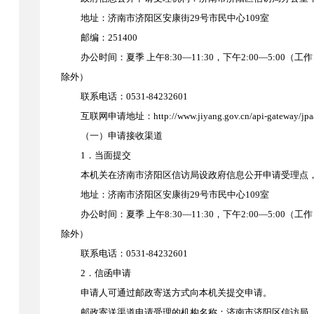
地址：济南市济阳区安康街
29号市民中心
109
室
邮编：
251400
办公时间：夏季
上午
8:30—11:30，下午2:00—5:00
除外）
联系电话：
0531-
84232601
互联网申请地
址：http://www.jiyang.gov.cn/api-gateway/jpa
（一）申请接收渠道
1．当面提交
本机关在
济南市济阳区信访局
设政府信息公开申请受理点
地址：济南市济阳区安康街
29号
市民中心
109室
办公时间：夏季
上午
8:30—11:30，下午2:00—5:00
除外）
联系电话：
0531-
84232601
2．信函申请
申请人可通过邮政寄送方式向本机关提交申请。
邮政寄送渠道申请受理的机构名称：
济南市济阳区信访局