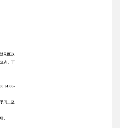
登录区政
了公报查询、下
,14:00-
，秋季周二至
场所。