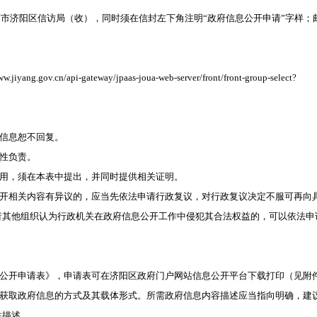
南市济阳区信访局
（收），同时须在信封左下角注明
“政府信息公开申请”字样；
.gov.cn/api-gateway/jpaas-joua-web-server/front/front-group-select?
的信息恕不回复。
性负责。
费用，须在本表中提出，并同时提供相关证明。
公开相关内容有异议的，应当先依法申请行政复议，对行政复议决定不服可再向
者其他组织认为行政机关在政府信息公开工作中侵犯其合法权益的，可以依法申
息公开申请表》，申请表可在济阳区政府门户网站信息公开平台下载打印（见附
、获取政府信息的方式及其载体形式。所需政府信息内容描述应当指向明确，建
性描述。