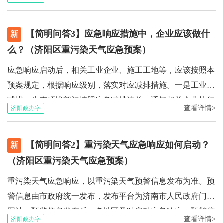
儿童、老年人、呼吸道疾病、心脑血管病患者或其他慢性病
患者等，应尽量避免室外活动。确需外出活动或室外作业
【简明问答3】应急响应措施中，企业应该做什
的，应佩戴口罩或采取其他必要防护措施。必要时，学校、
新
幼儿园可停止室外课程。外出时，尽量采用公共交通或绿色
么？（济阳区重污染天气应急预案）
出行方式，减少燃油车尾气排放。（二）Ⅱ级响应。在Ⅲ级
应急响应启动后，相关工业企业、施工工地等，应该按照本
响应的基础上，停止举办大型群体性户外活动，通过调休、
预案规定，根据响应级别，落实对应减排措施。一是工业源
错峰上下班、远程办公等方式，躲开重污染天气影响。
减排。生态环境部门按照应急减排清单，通知相关企业执行
（三）Ⅰ级响应。在前两级响应的基础上，学校灵活采取弹
查看详情>
济阳政办字
减排措施。二是扬尘源减排。施工工地、裸露地面、物料堆
性教学措施，必要时可停课。
场、石材石料加工厂、室外喷涂漆刷等容易产生扬尘的作业
【简明问答2】重污染天气应急响应如何启动？
应该严格落实扬尘控制措施，或者停止露天作业，避免扬尘
新
扩散。三是移动源减排。对渣土砂石等容易撒落尘土的车
（济阳区重污染天气应急预案）
辆，以及尾气排放达不到相应标准的燃油车限行或禁行，倡
重污染天气应急响应，以重污染天气预警信息发布为准。预
导公共交通出行或绿色出行等。
警信息由市政府统一发布，发布平台为济南市人民政府门户
网站。预警信息发布后，各地区及时启动应急响应。预警信
查看详情>
济阳政办字