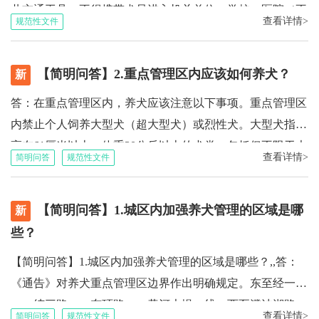
求。
共交通工具，不得携带犬只进入机关单位、学校、医院（不
查看详情>
规范性文件
含宠物医院）等公共场所。不得携带或放任犬只进入公共水
域。若需要携带犬只乘坐小型出租汽车的，应充分征得司机
【简明问答】2.重点管理区内应该如何养犬？
以及同乘人员的同意，并全程管束好犬只。需要携带犬只乘
新
坐电梯的，应避开高峰时间，并全程管束好犬只。二是注意
答：在重点管理区内，养犬应该注意以下事项。重点管理区
犬只管束。全程应为犬只戴好项圈、号牌、牵引绳，且未成
内禁止个人饲养大型犬（超大型犬）或烈性犬。大型犬指体
年人不得独自携带犬只外出。外出期间，应尽量避开密集人
高在61厘米以上，体重30公斤以上的犬类，包括但不限于大
查看详情>
简明问答
规范性文件
群，并严格控制犬只不接近老人、孕妇、儿童、残疾人等特
白熊犬、圣伯纳犬、古英国牧羊犬、苏格兰牧羊犬、金毛寻
殊群体。三是注意公共卫生。全程应携带卫生器具，及时清
回犬、拉布拉多猎犬和阿拉斯加雪橇犬 西伯利亚雪橇犬 美
理犬粪等杂物，并按公共卫生相关规定规范投放。严格控制
【简明问答】1.城区内加强养犬管理的区域是哪
国斗牛犬等。烈性犬主要指本身脾气比较暴躁，具有较强攻
新
犬只随地排便，并有效控制犬只吠叫。
击性的犬种，包括但不限于1.藏獒、2.意大利纽波利顿犬、
些？
3.巴西菲勒犬、4.法国波尔多犬、5.阿根廷杜高犬、6.英国马
【简明问答】1.城区内加强养犬管理的区域是哪些？,,答：
士提夫犬、7.拳狮犬、8.杜宾犬、9.卡斯罗、10.高加索、11.
《通告》对养犬重点管理区边界作出明确规定。东至经一路
纽芬兰犬、12.可蒙犬、13.罗威纳犬、14.灵缇犬、15.德国牧
——纬三路——东环路——黄河大堤一线，西至澄波湖路，
羊犬、16.阿富汗猎犬、17.苏俄牧羊犬、18.沙皮犬、19.猎鹿
查看详情>
简明问答
规范性文件