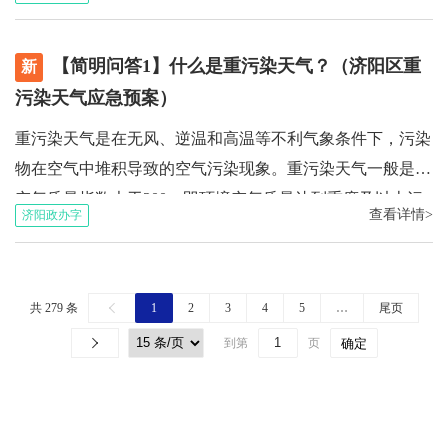
号根据污染不同程度，由低到高分为黄色、橙色、红色预
警，分别对应Ⅲ级、Ⅱ级、Ⅰ级响应。响应过程中，市政府
【简明问答1】什么是重污染天气？（济阳区重
根据污染情况变化，科学研判，调整预警等级，响应措施也
新
根据预警等级实时调整。预警解除后，响应自动终止。
污染天气应急预案）
重污染天气是在无风、逆温和高温等不利气象条件下，污染
物在空气中堆积导致的空气污染现象。重污染天气一般是指
空气质量指数大于200，即环境空气质量达到重度及以上污
查看详情>
济阳政办字
染程度的空气污染现象。以PM2.5为首要污染物的重污染天
气，俗称“雾霾”。【相关词语解释】空气指数：又称空气质
量指数（AQI）或空气污染指数(API)，是国际上普遍采用，
共 279 条
1
2
3
4
5
…
尾页
定量评价环境空气质量优劣的重要指标。指数数值越小，代
到第
页
确定
表空气质量越高。主要污染物包括：PM2.5、PM10、SO2
等。PM2.5：大气中的PM2.5为直径小于或等于2.5微米的所
有颗粒物的总称。PM2.5的主要来源包括工业排放、燃煤排
放、机动车尾气、垃圾焚烧、农村秸秆燃烧、建筑施工和道