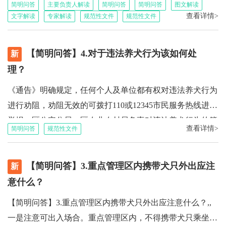
简明问答
主要负责人解读
简明问答
简明问答
图文解读
美元，2023年台资企业产值近100亿元（数据来源：互联网
请办理年度登记。济南市公安局济阳区分局负责全区养犬登
的法律义务属性和基本内容，《中共中央办公厅 国务院办
查看详情>
文字解读
专家解读
规范性文件
规范性文件
公开数据）。二是2025年民生实事。2025年1月，区政府主
记工作，具体流程为：1、登录爱山东APP，点击“犬证办
公厅关于健全和完善村务公开和民主管理制度的意见》（中
要负责同志在区第十九届人大第五次会议上作出政府工作报
理”，选择个人养犬；2、按照提示上传资料，签订文明养犬
办发〔2004〕17号）进一步扩充完善了新形势下村务公开的
告，同时筛选年度民生实事候选项目，提交会议审议。民生
【简明问答】4.对于违法养犬行为该如何处
新
承诺书，填写犬主、犬只相关信息，选择登记点（蓝精灵或
内容、形式、时限、程序等要素。厂务公开主要是针对企业
实事确定后，区人大对实事推进情况跟进监督，区政府及实
理？
鲁康宠物医院），提交养犬申请；3、公安部门审核；4、待
而言，是指把企业重大决策，生产经营管理的重要问题，涉
事承办部门也将定期向区人大常委会及人大代表汇报推进情
审核通过后，犬主携带犬只到选择的养犬登记点植入芯片、
及职工切身利益的问题以及与企业领导班子建设和党风廉政
《通告》明确规定，任何个人及单位都有权对违法养犬行为
况。三是行政执法权力事项“镇街赋权”。“镇街赋权”是省、
申领犬牌。咨询电话为0531-85088350
建设密切相关的问题，根据有关法规和制度，通过职工代表
进行劝阻，劝阻无效的可拨打110或12345市民服务热线进行
市在推进行政权力下放和探索基层治理新模式方面的创新试
大会、厂务公开栏等多种形式，向企业广大职工公开，使职
举报。区公安分局、区农业农村局负责对违法养犬行为的管
点工作，根据镇（街道）实际情况，探索可行方式，推进部
查看详情>
简明问答
规范性文件
工及时了解厂情，更好地参与企业决策、管理和监督。中共
理或处置，对于违法养犬行为，按照《济南市文明养犬管理
分行政执法权限下放至镇街。随着镇街行政执法工作有序开
中央办公厅、国务院办公厅印发《关于在国有企业、集体企
条例》第四十二条至第四十八条规定，依法予以处置。解读
展，相关执法信息的公开要求也逐渐明确。四是2025年“政
【简明问答】3.重点管理区内携带犬只外出应注
业及其控股企业深入实行厂务公开制度的通知》（中办发
责任机构：区公安分局治安大队，0531-85088352
新
府开放月”活动。我区自2023年起，每年开展“政府开放月”
〔2002〕13号），对厂务公开提出总体要求。山东省颁布
意什么？
集中开放活动。今年，省、市创新提出开展“问题解决型”政
《山东省厂务公开条例》，将全省厂务公开纳入法治轨道。
府开放活动，借助开放平台，促进政民深入互动交流，充分
【简明问答】3.重点管理区内携带犬只外出应注意什么？,,
吸收公众意见，掌握群众需求，争取解决一批群众合理诉
一是注意可出入场合。重点管理区内，不得携带犬只乘坐公