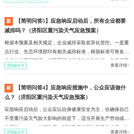
北至泰兴西街——旺旺街——泰兴东街——纬四路一线，南
犬、20.威玛猎犬、21.波音达猎犬、22.弗兰德牧牛犬、23.俄
至新元大街。以上四线闭环区域为重点管理区。重点管理区
罗斯黑㹴、24.比利时坦比连犬、25.牛头㹴、26.凯丽蓝㹴、
【简明问答5】应急响应启动后，所有企业都要
（北——东——南线）重点管理区（北——西——南线）
新
27.斯塔福、28.比特犬、29.英国斗牛犬、30.土佐犬、31.秋
减排吗？（济阳区重污染天气应急预案）
田犬、32.狼青、33.川东猎犬、34.中国细犬、35.昆明狗、
根据本预案及相关规定，企业减排采取差异化管控。一是重
36.中亚牧羊犬、37.加纳利、38.马犬、39.大白熊犬、40.阿
点行业。生态环境部印有相关减排标准，根据标准可将各类
拉斯加雪橇犬、41.圣伯纳犬、42.大丹犬、43.英国古代牧羊
企业分为不同等级，按照不同减排措施分别执行。二是保障
犬、44.英国寻血猎犬、45.雪达犬、46.伯恩山犬、47.大麦町
查看详情>
济阳政办字
类企业。有些企业承担保障居民正常生活和城市正常运转的
犬、48.含有上述血统的杂交犬。单位虽然不禁止饲养以上
功能，如供电、供暖、能源保供、重要物资生产等，或承担
犬种，但应按照《通告》相关要求，做好犬只的登记备案及
【简明问答4】应急响应措施中，公众应该做什
其他重要功能，这些企业属于保障类企业。保障类企业的减
新
管理。盲人饲养导盲犬、肢体重残的残疾人饲养扶助犬，不
排措施，按照有关规定执行。三是小微涉气企业。有些企业
么？（济阳区重污染天气应急预案）
在上述禁止范围之列。
排放物对大气污染程度轻微，排放量较小的，若总体减排要
应急响应启动后，公众应以自身健康安全为主，在确保自己
求已满足，则这些企业减排措施可适当调整，或不采取停
不受重污染天气较大影响的前提下，适当开展生产劳动或室
产、限产措施。解读责任机构：济南市生态环境局济阳分局
外活动。（一）Ⅲ级响应。对污染抵抗能力较差的人群，如
电话：0531-84220526
查看详情>
济阳政办字