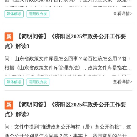
办法》，对公共企事业单位信息公开作出总体要求。国家教
关系到重大公共政策和措施、经济社会发展重要规划、重要
育部、卫健委、住建部（供水、气、热）、交通运输部、生
查看详情>
媒体解读
济阳政办发
自然资源和文化资源开发利用和保护的政策和措施、重大公
态环境部以及国家能源局（供电）分别印发本行业领域的信
共建设项目，或者对经济社会发展有重大影响、涉及重大公
息公开规定，对信息公开作出具体部署。解读责任机构：济
【简明问答】《济阳区2025年政务公开工作要
共利益或群众切身利益的事项。区政府每年研究确定当年的
新
南市济阳区人民政府办公室地址：济阳区开元大街129号责
重大行政决策事项，报区委研究同意后，通过“济阳区人民
点》解读3
任科室：政务公开科，0531-84232781
政府”网站公示，并征集公众意见。公示位置：区政府网站
问：山东省政策文件库是怎么回事？老百姓该怎么用？答：
——“政府信息公开”版面——“决策公开”栏目——“行政决
根据《山东省政策文件库管理办法》，政策文件库是指在
策”栏目——重大决策预公开专栏。
“山东省人民政府”网站建设的政策集中发布平台，集中展示
查看详情>
媒体解读
济阳政办发
全省各级行政机关的政策文件，包括现行有效文件、文件的
历史修订版本，以及配套的政策解读材料。目前，省政策文
【简明问答】《济阳区2025年政务公开工作要
件库已基本实现省、市、区三级政府门户网站的互联互通与
新
政策文件自动上传。以我区为例：区政府办公室以及其他区
点》解读2
级机关将本机关制发的、应当公开的文件，在“济阳区人民
问：文件中提到“推进政务公开与村（居）务公开衔接”，这
政府”网站的“政策文件”栏目，按《办法》规定的标准格式
两个公开分别是怎么回事？答：事实上，我国常见的公开行