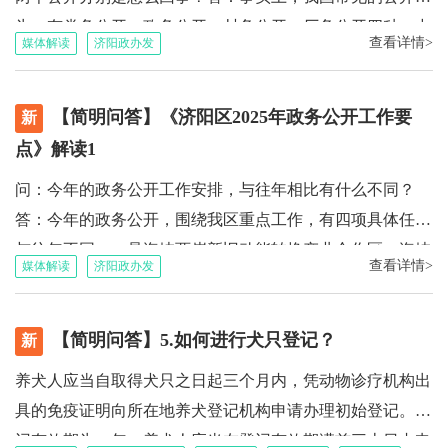
发布。文件发布后自动导入省政策文件库。群众若要查询济
为，有党务公开、政务公开、村务公开、厂务公开四种。中
阳区行政机关制发的政策文件，既可以在“济阳区人民政府”
查看详情>
媒体解读
济阳政办发
共中央印发《中国共产党党务公开条例（试行）》，规定了
网站查询，也可以在“山东省人民政府”网站查询。若要查询
党务公开是指党的组织将其实施党的领导活动、加强党的建
济阳区执行的上级文件，建议直接在省政府网站查询。
【简明问答】《济阳区2025年政务公开工作要
设工作的有关事务，按规定在党内或者向党外公开。《国务
新
院办公厅印发〈关于全面推进政务公开工作的意见〉实施细
点》解读1
则的通知》（国办发〔2016〕80号）对政务公开的定义为：
问：今年的政务公开工作安排，与往年相比有什么不同？
行政机关全面推进各项公开工作，保障公众知情权、参与
答：今年的政务公开，围绕我区重点工作，有四项具体任务
权、表达权和监督权，增强政府公信力执行力，提升政府治
与往年不同。一是海峡两岸新旧动能转换产业合作区。海峡
理能力的制度安排。习近平总书记指出：政务公开是法治政
查看详情>
媒体解读
济阳政办发
两岸产业合作区是由国务院台湾事务办公室联合国家发展改
府建设的一项重要制度，要以制度安排把政务公开贯穿政务
革委等部门批准设立的国家级对台经济合作园区，分别在四
运行全过程，权力运行到哪里，公开和监督就延伸到哪里。
【简明问答】5.如何进行犬只登记？
川（成都、德阳、眉山）、江西（南昌、赣州、吉安）、重
新
村务公开是指村民委员会组织把处理本村涉及国家的、集体
庆（高新、涪陵、永川）、济南（济阳）设立。其中，落户
养犬人应当自取得犬只之日起三个月内，凭动物诊疗机构出
的和村民群众利益的事务的相关情况，以一定形式和程序告
于济阳的合作区是首个以新旧动能转换命名的合作区，据不
具的免疫证明向所在地养犬登记机构申请办理初始登记。登
知全体村民，并由村民参与管理、实施监督的一种民主行
完全统计，截至2024年，已入驻台企100余家，总投资26亿
记有效期为一年，养犬人应当在登记有效期满前三十日内申
为。《中华人民共和国村民委员会组织法》规定了村务公开