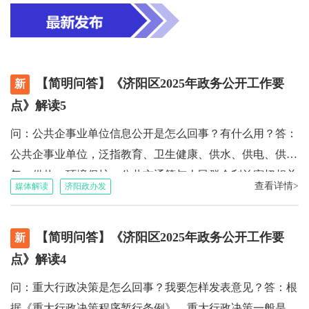
区文化和旅游局
区卫生健康局
区应急管理局
区市场监督管理局
区医疗保障局
区行政审批服务局
济南市济阳区气象局
济南市公安局济阳区分局
【简明问答】《济阳区2025年政务公开工作要
新
济南市生态环境局济阳分局
济北街道办事处
点》解读5
问：公共企事业单位信息公开是怎么回事？有什么用？答：
公共企事业单位，泛指教育、卫生健康、供水、供电、供
气、供热、环境保护、公共交通等与人民群众利益密切相关
查看详情>
媒体解读
济阳政办发
的，具有公共服务性质的企业或事业单位。这些单位在提供
社会公共服务过程中制作、获取的信息，统称为公共企事业
【简明问答】《济阳区2025年政务公开工作要
单位信息。这些信息对于公众接受教育、享受医疗、交通出
新
行、日常生活等各方面，有着比较重要的服务或引导作用，
点》解读4
应当及时公开。为保障公众对于公共企事业单位信息的知情
问：重大行政决策是怎么回事？我要怎样发表意见？答：根
权，国务院办公厅印发《公共企事业单位信息公开规定制定
据《重大行政决策程序暂行条例》，重大行政决策一般是指